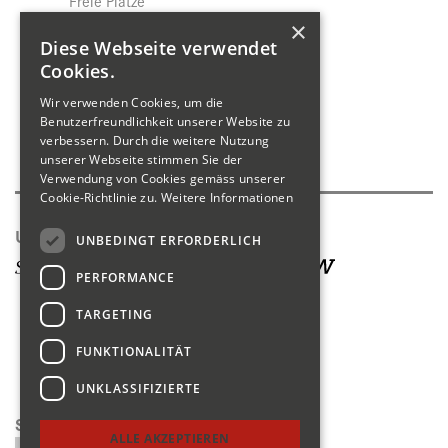
Freie Plätze
Jobs
×
Download
Diese Webseite verwendet
Datenschutz
Cookies.
Wir verwenden Cookies, um die
Shop
Benutzerfreundlichkeit unserer Website zu
verbessern. Durch die weitere Nutzung
Produktkatalog
unserer Webseite stimmen Sie der
Verwendung von Cookies gemäss unserer
Cookie-Richtlinie zu.
Weitere Informationen
Unsere Seiten
UNBEDINGT ERFORDERLICH
PERFORMANCE
TARGETING
FUNKTIONALITÄT
UNKLASSIFIZIERTE
Suchen
ALLE AKZEPTIEREN