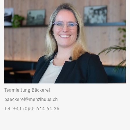
Teamleitung Bäckerei
baeckerei@menzihuus.ch
Tel. +41 (0)55 614 64 36