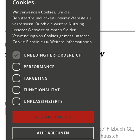
Cookies.
Shop
Wir verwenden Cookies, um die
Produktkatalog
Benutzerfreundlichkeit unserer Website zu
verbessern. Durch die weitere Nutzung
unserer Webseite stimmen Sie der
Verwendung von Cookies gemäss unserer
Cookie-Richtlinie zu.
Weitere Informationen
Unsere Seiten
UNBEDINGT ERFORDERLICH
PERFORMANCE
TARGETING
FUNKTIONALITÄT
UNKLASSIFIZIERTE
Suchen
ALLE AKZEPTIEREN
Menzihuus, Panoramastrasse 27, CH-8757 Filzbach GL,
ALLE ABLEHNEN
+41 (0)55 614 64 14,
info@menzihuus.ch