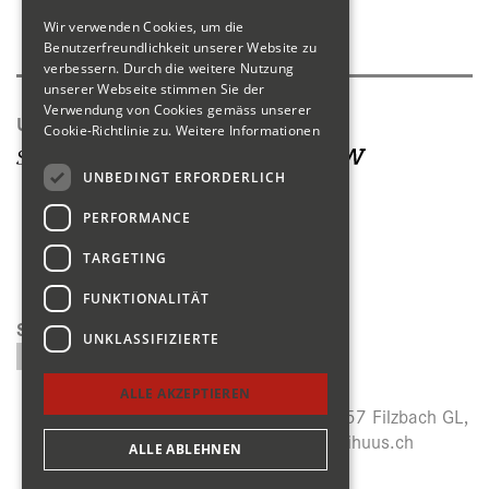
Wir verwenden Cookies, um die
Produktkatalog
Benutzerfreundlichkeit unserer Website zu
verbessern. Durch die weitere Nutzung
unserer Webseite stimmen Sie der
Verwendung von Cookies gemäss unserer
Unsere Seiten
Cookie-Richtlinie zu.
Weitere Informationen
UNBEDINGT ERFORDERLICH
PERFORMANCE
TARGETING
FUNKTIONALITÄT
Suchen
UNKLASSIFIZIERTE
ALLE AKZEPTIEREN
Menzihuus, Panoramastrasse 27, CH-8757 Filzbach GL,
+41 (0)55 614 64 14,
info@menzihuus.ch
ALLE ABLEHNEN