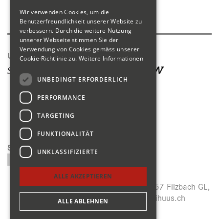
Wir verwenden Cookies, um die
Produktkatalog
Benutzerfreundlichkeit unserer Website zu
verbessern. Durch die weitere Nutzung
unserer Webseite stimmen Sie der
Verwendung von Cookies gemäss unserer
Unsere Seiten
Cookie-Richtlinie zu.
Weitere Informationen
UNBEDINGT ERFORDERLICH
PERFORMANCE
TARGETING
FUNKTIONALITÄT
Suchen
UNKLASSIFIZIERTE
ALLE AKZEPTIEREN
Menzihuus, Panoramastrasse 27, CH-8757 Filzbach GL,
+41 (0)55 614 64 14,
info@menzihuus.ch
ALLE ABLEHNEN