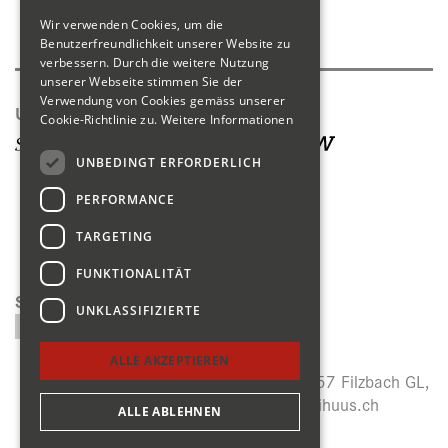
Wir verwenden Cookies, um die
Produktkatalog
Benutzerfreundlichkeit unserer Website zu
verbessern. Durch die weitere Nutzung
unserer Webseite stimmen Sie der
Verwendung von Cookies gemäss unserer
Unsere Seiten
Cookie-Richtlinie zu.
Weitere Informationen
UNBEDINGT ERFORDERLICH
PERFORMANCE
TARGETING
FUNKTIONALITÄT
Suchen
UNKLASSIFIZIERTE
ALLE AKZEPTIEREN
Menzihuus, Panoramastrasse 27, CH-8757 Filzbach GL,
+41 (0)55 614 64 14,
info@menzihuus.ch
ALLE ABLEHNEN