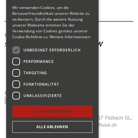
Wir verwenden Cookies, um die
Produktkatalog
Benutzerfreundlichkeit unserer Website zu
verbessern. Durch die weitere Nutzung
unserer Webseite stimmen Sie der
Verwendung von Cookies gemäss unserer
Unsere Seiten
Cookie-Richtlinie zu.
Weitere Informationen
UNBEDINGT ERFORDERLICH
PERFORMANCE
TARGETING
FUNKTIONALITÄT
Suchen
UNKLASSIFIZIERTE
ALLE AKZEPTIEREN
Menzihuus, Panoramastrasse 27, CH-8757 Filzbach GL,
+41 (0)55 614 64 14,
info@menzihuus.ch
ALLE ABLEHNEN