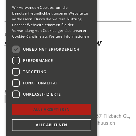
Wir verwenden Cookies, um die
Produktkatalog
Benutzerfreundlichkeit unserer Website zu
verbessern. Durch die weitere Nutzung
unserer Webseite stimmen Sie der
Verwendung von Cookies gemäss unserer
Unsere Seiten
Cookie-Richtlinie zu.
Weitere Informationen
UNBEDINGT ERFORDERLICH
PERFORMANCE
TARGETING
FUNKTIONALITÄT
Suchen
UNKLASSIFIZIERTE
ALLE AKZEPTIEREN
Menzihuus, Panoramastrasse 27, CH-8757 Filzbach GL,
+41 (0)55 614 64 14,
info@menzihuus.ch
ALLE ABLEHNEN