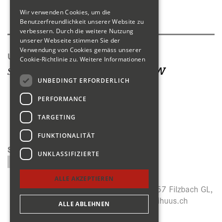
Wir verwenden Cookies, um die
Produktkatalog
Benutzerfreundlichkeit unserer Website zu
verbessern. Durch die weitere Nutzung
unserer Webseite stimmen Sie der
Verwendung von Cookies gemäss unserer
Unsere Seiten
Cookie-Richtlinie zu.
Weitere Informationen
UNBEDINGT ERFORDERLICH
PERFORMANCE
TARGETING
FUNKTIONALITÄT
Suchen
UNKLASSIFIZIERTE
ALLE AKZEPTIEREN
Menzihuus, Panoramastrasse 27, CH-8757 Filzbach GL,
+41 (0)55 614 64 14,
info@menzihuus.ch
ALLE ABLEHNEN