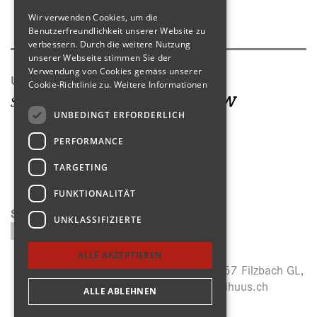
Wir verwenden Cookies, um die
Produktkatalog
Benutzerfreundlichkeit unserer Website zu
verbessern. Durch die weitere Nutzung
unserer Webseite stimmen Sie der
Verwendung von Cookies gemäss unserer
Unsere Seiten
Cookie-Richtlinie zu.
Weitere Informationen
UNBEDINGT ERFORDERLICH
PERFORMANCE
TARGETING
FUNKTIONALITÄT
Suchen
UNKLASSIFIZIERTE
ALLE AKZEPTIEREN
Menzihuus, Panoramastrasse 27, CH-8757 Filzbach GL,
+41 (0)55 614 64 14,
info@menzihuus.ch
ALLE ABLEHNEN