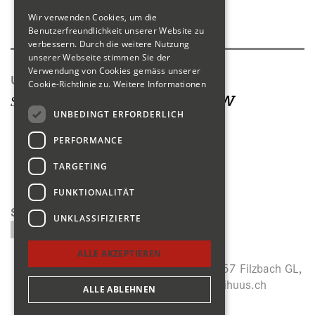
Wir verwenden Cookies, um die
Produktkatalog
Benutzerfreundlichkeit unserer Website zu
verbessern. Durch die weitere Nutzung
unserer Webseite stimmen Sie der
Verwendung von Cookies gemäss unserer
Unsere Seiten
Cookie-Richtlinie zu.
Weitere Informationen
UNBEDINGT ERFORDERLICH
PERFORMANCE
TARGETING
FUNKTIONALITÄT
Suchen
UNKLASSIFIZIERTE
ALLE AKZEPTIEREN
Menzihuus, Panoramastrasse 27, CH-8757 Filzbach GL,
+41 (0)55 614 64 14,
info@menzihuus.ch
ALLE ABLEHNEN