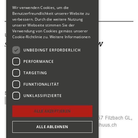
Wir verwenden Cookies, um die
Produktkatalog
Benutzerfreundlichkeit unserer Website zu
verbessern. Durch die weitere Nutzung
unserer Webseite stimmen Sie der
Verwendung von Cookies gemäss unserer
Unsere Seiten
Cookie-Richtlinie zu.
Weitere Informationen
UNBEDINGT ERFORDERLICH
PERFORMANCE
TARGETING
FUNKTIONALITÄT
Suchen
UNKLASSIFIZIERTE
ALLE AKZEPTIEREN
Menzihuus, Panoramastrasse 27, CH-8757 Filzbach GL,
+41 (0)55 614 64 14,
info@menzihuus.ch
ALLE ABLEHNEN