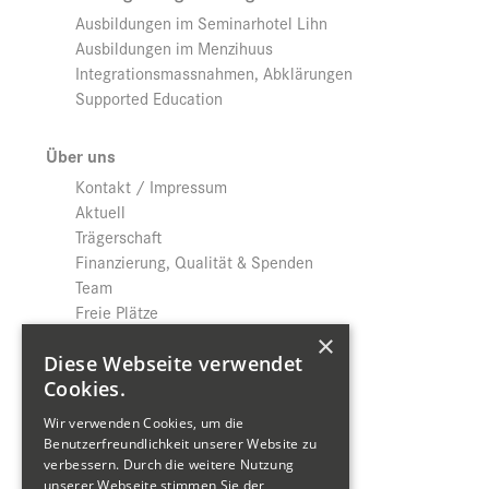
Ausbildungen im Seminarhotel Lihn
Ausbildungen im Menzihuus
Integrationsmassnahmen, Abklärungen
Supported Education
Über uns
Kontakt / Impressum
Aktuell
Trägerschaft
Finanzierung, Qualität & Spenden
Team
Freie Plätze
Jobs
×
Download
Diese Webseite verwendet
Datenschutz
Cookies.
Wir verwenden Cookies, um die
Shop
Benutzerfreundlichkeit unserer Website zu
verbessern. Durch die weitere Nutzung
Produktkatalog
unserer Webseite stimmen Sie der