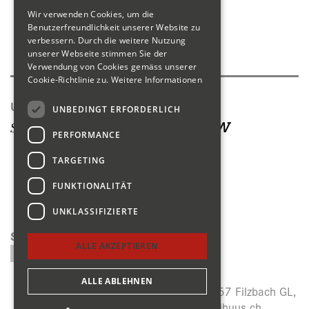
Wir verwenden Cookies, um die
Shop
Benutzerfreundlichkeit unserer Website zu
verbessern. Durch die weitere Nutzung
Produktkatalog
unserer Webseite stimmen Sie der
Verwendung von Cookies gemäss unserer
Cookie-Richtlinie zu.
Weitere Informationen
Unsere Seiten
UNBEDINGT ERFORDERLICH
PERFORMANCE
TARGETING
FUNKTIONALITÄT
UNKLASSIFIZIERTE
Suchen
ALLE AKZEPTIEREN
ALLE ABLEHNEN
Menzihuus, Panoramastrasse 27, CH-8757 Filzbach GL,
+41 (0)55 614 64 14,
info@menzihuus.ch