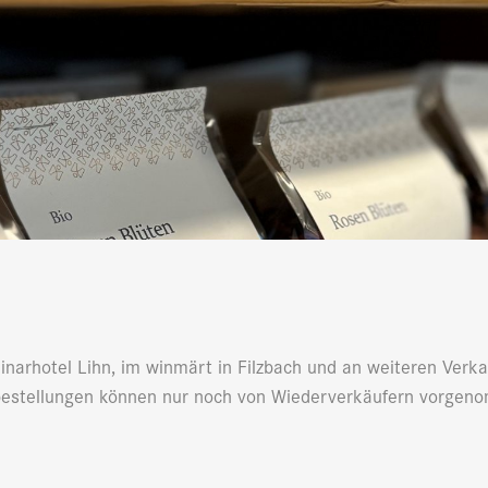
narhotel Lihn, im winmärt in Filzbach und an weiteren Verka
estellungen können nur noch von Wiederverkäufern vorgen